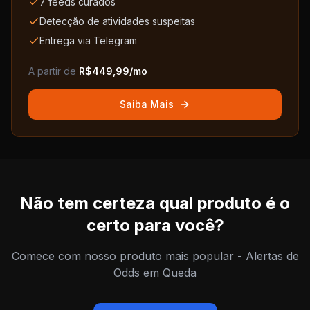
7 feeds curados
Detecção de atividades suspeitas
Entrega via Telegram
A partir de
R$449,99
/mo
Saiba Mais
Não tem certeza qual produto é o
certo para você?
Comece com nosso produto mais popular - Alertas de
Odds em Queda