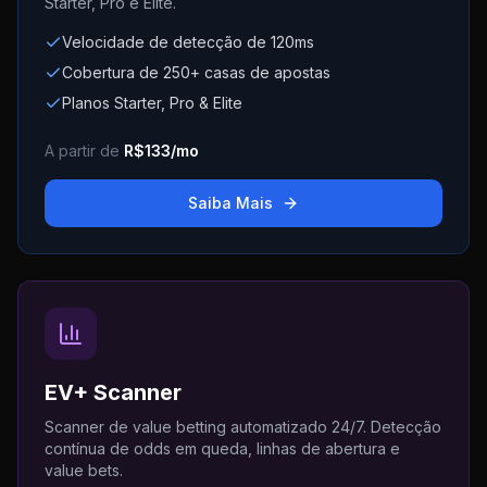
Starter, Pro e Elite.
Velocidade de detecção de 120ms
Cobertura de 250+ casas de apostas
Planos Starter, Pro & Elite
A partir de
R$133
/mo
Saiba Mais
EV+ Scanner
Scanner de value betting automatizado 24/7. Detecção
contínua de odds em queda, linhas de abertura e
value bets.