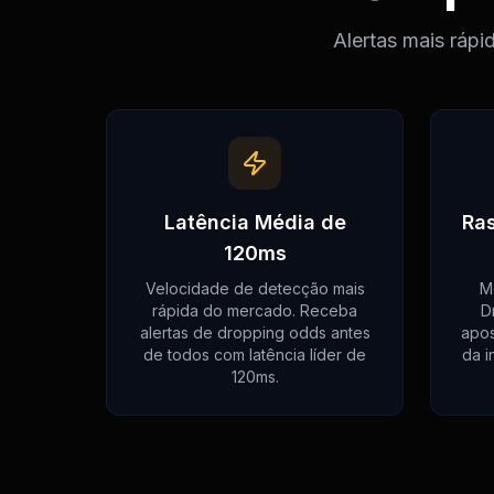
Alertas mais rápi
Latência Média de
Ra
120ms
Velocidade de detecção mais
M
rápida do mercado. Receba
D
alertas de dropping odds antes
apos
de todos com latência líder de
da i
120ms.