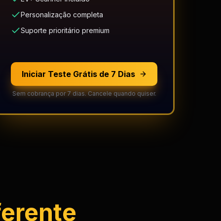
Personalização completa
Suporte prioritário premium
Iniciar Teste Grátis de 7 Dias
Sem cobrança por 7 dias. Cancele quando quiser.
ferente