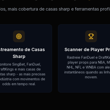
dos, mais cobertura de casas sharp e ferramentas profis
streamento de Casas
Scanner de Player P
Sharp
Rastreie FanDuel e DraftK
player props para NBA, M
onitore SingBet, FanDuel,
NHL, NFL e WNBA com ale
raftKings e mais casas de
instantâneos quando as linh
tas sharp - as mais precisas
movem.
ndústria com movimentos de
odds em tempo real.