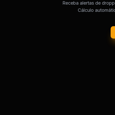
Receba alertas de dropp
Cálculo automáti