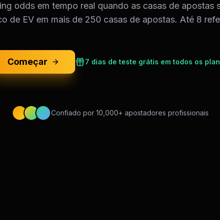
ing odds em tempo real quando as casas de apostas 
co de EV em mais de 250 casas de apostas. Até 8 refer
Começar
7 dias de teste grátis em todos os pla
Confiado por 10,000+ apostadores profissionais