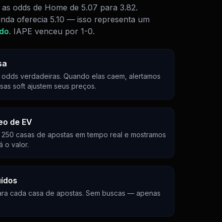
 as odds de Home de 5.07 para 3.82.
inda oferecia 5.10 — isso representa um
ado
. IAPE venceu por 1-0.
sa
 odds verdadeiras. Quando elas caem, alertamos
sas soft ajustem seus preços.
eo de EV
250 casas de apostas em tempo real e mostramos
 o valor.
uídos
para cada casa de apostas. Sem buscas — apenas