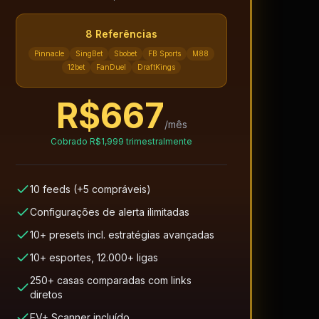
8
Referências
Pinnacle
SingBet
Sbobet
FB Sports
M88
12bet
FanDuel
DraftKings
R$667
/mês
Cobrado R$1,999 trimestralmente
10 feeds (+5 compráveis)
Configurações de alerta ilimitadas
10+ presets incl. estratégias avançadas
10+ esportes, 12.000+ ligas
250+ casas comparadas com links
diretos
EV+ Scanner incluído