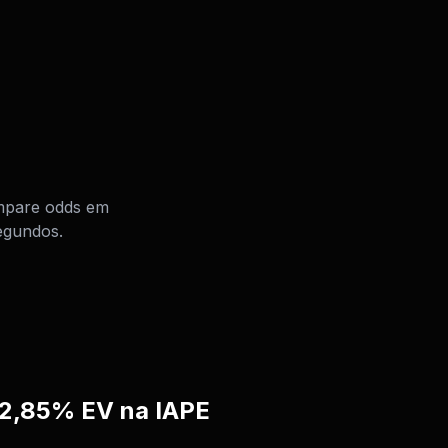
ompare odds em
egundos.
12,85% EV na IAPE