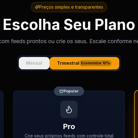
Preços simples e transparentes
Escolha Seu Plano
om feeds prontos ou crie os seus. Escale conforme ne
Mensal
Trimestral
Economize 10%
Popular
Pro
Crie seus próprios feeds com controle total