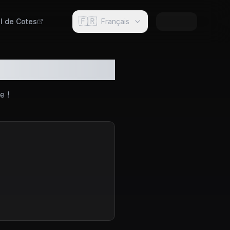
🇫🇷
I de Cotes
Français
tenariat
e !