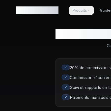
ODDSNOTIFIER
Produits
Guide
Rejoign
Ga
20% de commission s
✓
Commission récurrente
✓
Suivi et rapports en 
✓
Paiements mensuels e
✓